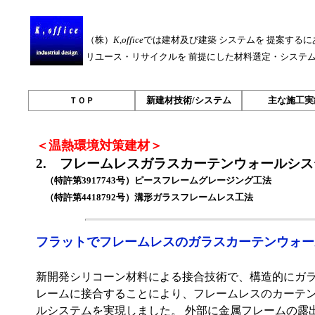
（株）
K,office
では建材及び建築 システムを 提案するに
リユース・リサイクルを 前提にした材料選定・システ
新建材技術/システム
主な施工実
ＴＯＰ
外装材の紹介
-2011
1. 溝型ガラスボッ
＜温熱環境対策建材＞
内装材の紹介
1. 溝型ガラスウォー
2. フレームレスガ
2. フレームレスガラスカーテンウォールシス
出版物掲載記事
2. フレームレスガ
3. 木製カーテンウォ
（特許第3917743号）ピースフレームグレージング工法
3. フレームレスガ
（特許第4418792号）溝形ガラスフレームレス工法
4. 乾式断熱トップ
4. 溝型ガラス ラ
5. 太陽光発電パネル
フラットでフレームレスのガラスカーテンウォー
5. 木製両面ガラスフ
新開発シリコーン材料による接合技術で、構造的にガ
レームに接合することにより、フレームレスのカーテ
ルシステムを実現しました。 外部に金属フレームの露